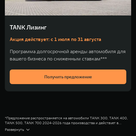
WEY 80
WEY 80 Лаундж
Масштаб возможностей
Масштаб возможностей
от 6 449 000 ₽
от 8 099 000 ₽
TANK Лизинг
Акция действует: с 1 июля по 31 августа
Программа долгосрочной аренды автомобиля для
вашего бизнеса по сниженным ставкам***
Получить предложение
*Предложение распространяется на автомобили TANK 300, TANK 400,
TANK 500, TANK 700 2024-2026 года производства и действует в
салонах официальных дилеров марки TANK до 31.08.2026
Диапазон Полной стоимости кредита в % годовых составляет от 2,778%
Развернуть
(включительно). Параметры программы «TANK Кредит» валюта кредита
до 16,101%. % ставка составляет от 0,010% до 12,600% на диапазонах