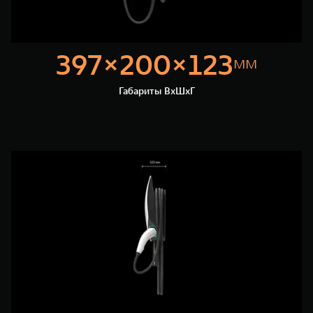
397×200×123
мм
Габариты ВхШхГ