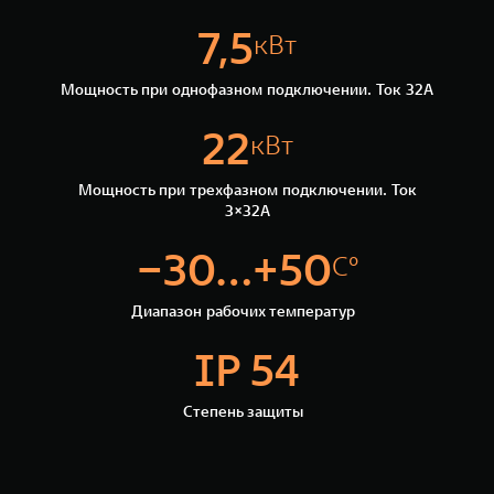
WEY 07
WEY 05
7,5
кВт
Расширяя границы комфорта
Эстетика ново
от 6 149 000 ₽
от 5 699 0
Мощность при однофазном подключении. Ток 32А
22
кВт
Мощность при трехфазном подключении. Ток
3×32А
−30...+50
С°
WEY 80
WEY 80 Л
Диапазон рабочих температур
Масштаб возможностей
Масштаб возм
от 6 449 000 ₽
от 8 099 0
IP 54
Степень защиты