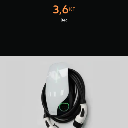
3,6
кг
Вес