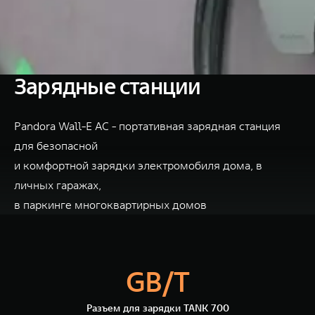
TANK Финансы
Сервис
Корпоративным клиентам
Специальные предложения
Моторные масла
TANK ФИНАНСЫ
Зарядные станции
TANK Кредит
ЦИФРОВЫЕ СЕРВИСЫ TANK
Pandora Wall-E AC - портативная зарядная станция
TANK Лизинг
Цифровые сервисы TANK
TANK 500
TANK 700
для безопасной
TANK Страхование
Подписки
Веди за собой
Сила признан
и комфортной зарядки электромобиля дома, в
от 6 499 000 ₽
от 10 199 
личных гаражах,
в паркинге многоквартирных домов
GB/T
Разъем для зарядки TANK 700