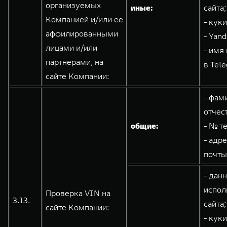
организуемых
иные:
сайта;
Компанией и/или ее
- кук
аффилированными
- Yand
лицами и/или
- имя
партнерами, на
в Tele
сайте Компании:
- фам
отчес
общие:
- № т
- адр
почты
- дан
испол
Проверка VIN на
3.13.
сайта;
сайте Компании:
- кук