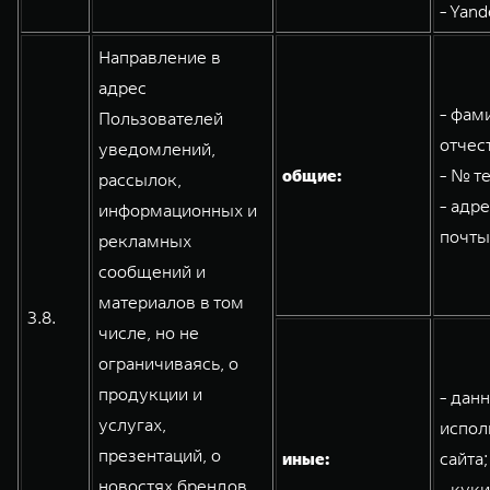
- Yand
Направление в
адрес
- фам
Пользователей
отчес
уведомлений,
общие:
- № т
рассылок,
- адр
информационных и
почты
рекламных
сообщений и
материалов в том
3.8.
числе, но не
ограничиваясь, о
продукции и
- дан
услугах,
испол
презентаций, о
иные:
сайта;
новостях брендов
- кук