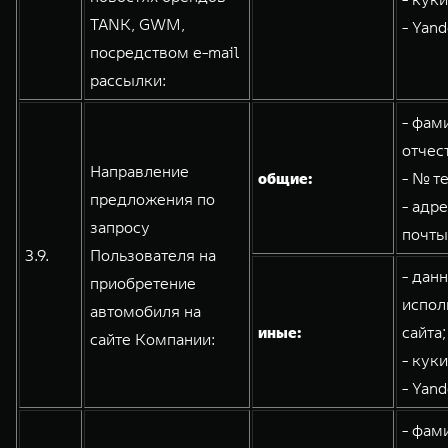
TANK, GWM,
- Yand
посредством e-mail
рассылки:
- фам
отчес
Направление
общие:
- № т
предложения по
- адр
запросу
почты
3.9.
Пользователя на
- дан
приобретение
испол
автомобиля на
иные:
сайта;
сайте Компании:
- кук
- Yand
- фам