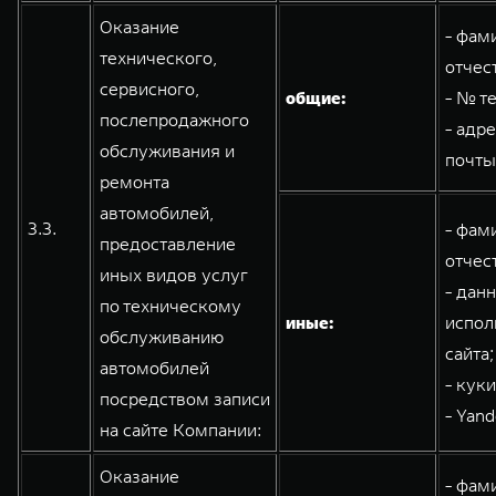
Оказание
- фам
технического,
отчес
сервисного,
общие:
- № т
послепродажного
- адр
обслуживания и
почты
ремонта
автомобилей,
3.3.
- фам
предоставление
отчес
иных видов услуг
- дан
по техническому
иные:
испол
обслуживанию
сайта;
автомобилей
- кук
посредством записи
- Yand
на сайте Компании:
Оказание
- фам