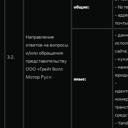
общие:
- № т
- адр
почты
- дан
Направление
испол
ответов на вопросы
сайта;
и/или обращения
3.2.
- кук
представительству
- наи
ООО «Грейт Волл
юриди
Мотор Рус»:
иные:
-
идент
номе
транс
средс
- Yand