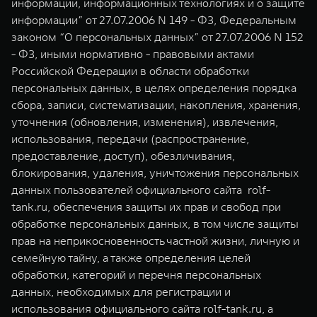
информации, информационных технологиях и о защите
TANK Финансы
Сервис
информации” от 27.07.2006 N 149 - ФЗ, Федеральным
Корпоративным клиентам
Специальные предложения
законом “О персональных данных” от 27.07.2006 N 152
- ФЗ, иными нормативно - правовыми актами
Моторные масла
Российской Федерации в области обработки
TANK ФИНАНСЫ
персональных данных, в целях определения порядка
TANK 500
TANK 700
TANK Кредит
ЦИФРОВЫЕ СЕРВИСЫ TANK
сбора, записи, систематизации, накопления, хранения,
Веди за собой
Сила признания
уточнения (обновления, изменения), извлечения,
от 6 499 000 ₽
от 10 199 000 ₽
TANK Лизинг
Цифровые сервисы TANK
использования, передачи (распространение,
предоставление, доступ), обезличивания,
TANK Страхование
Подписки
блокирования, удаления, уничтожения персональных
данных пользователей официального сайта rolf-
tank.ru, обеспечения защиты их прав и свобод при
обработке персональных данных, в том числе защиты
прав на неприкосновенность частной жизни, личную и
WEY 07
WEY 05
семейную тайну, а также определения целей
обработки, категорий и перечня персональных
Расширяя границы комфорта
Эстетика нового врем
от 6 149 000 ₽
от 5 699 000 ₽
данных, необходимых для регистрации и
использования официального сайта rolf-tank.ru, а