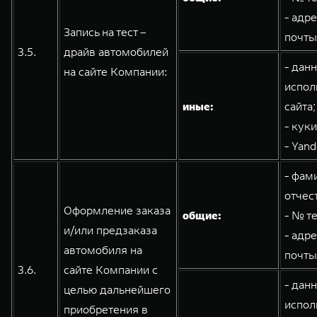
- адр
Запись на тест –
почты
3.5.
драйв автомобилей
- дан
на сайте Компании:
испол
иные:
сайта;
- кук
- Yand
- фам
отчес
Оформление заказа
общие:
- № т
и/или предзаказа
- адр
автомобиля на
почты
3.6.
сайте Компании с
- дан
целью дальнейшего
испол
приобретения в