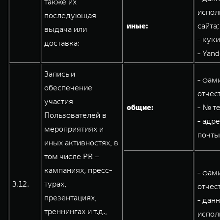
также их
испол
последующая
иные:
сайта;
выдача или
- кук
доставка:
- Yand
Запись и
- фам
обеспечение
отчес
участия
общие:
- № т
Пользователей в
- адр
мероприятиях и
почты
иных активностях, в
том числе PR –
кампаниях, пресс-
- фам
3.12.
турах,
отчес
презентациях,
- дан
треннингах и т.д.,
испол