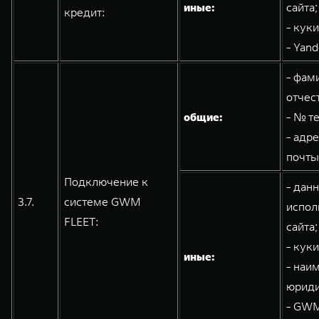
иные:
сайта;
кредит:
- кук
- Yand
- фам
отчес
общие:
- № т
- адр
почты
Подключение к
- дан
3.7.
системе GWM
испол
FLEET:
сайта;
- кук
иные:
- наи
юриди
- GWM