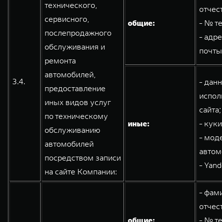
технического,
отчес
сервисного,
общие:
- № т
послепродажного
- адр
обслуживания и
почты
ремонта
автомобилей,
3.4.
- дан
предоставление
испол
иных видов услуг
сайта;
по техническому
иные:
- кук
обслуживанию
- мод
автомобилей
автом
посредством записи
- Yand
на сайте Компании:
- фам
отчес
общие:
- № т