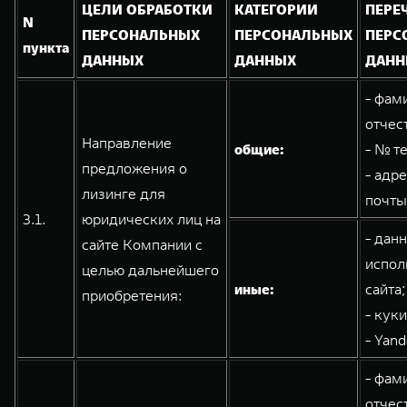
ЦЕЛИ ОБРАБОТКИ
КАТЕГОРИИ
ПЕРЕ
N
ПЕРСОНАЛЬНЫХ
ПЕРСОНАЛЬНЫХ
ПЕРС
пункта
ДАННЫХ
ДАННЫХ
ДАНН
- фам
отчес
Направление
общие:
- № т
предложения о
- адр
лизинге для
почты
3.1.
юридических лиц на
- дан
сайте Компании с
испол
целью дальнейшего
иные:
сайта;
приобретения:
- кук
- Yand
- фам
отчес