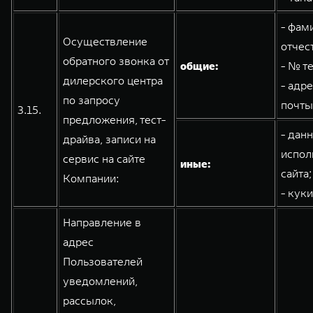
- фам
Осуществление
отчес
обратного звонка от
общие:
- № т
дилерского центра
- адр
по запросу
почты
3.15.
предложения, тест-
- дан
драйва, записи на
испол
сервис на сайте
иные:
сайта;
Компании:
- кук
Направление в
адрес
Пользователей
уведомлений,
рассылок,