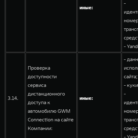
-
иные:
идент
номе
транс
средс
- Yand
- дан
Проверка
испол
доступности
сайта;
сервиса
- кук
дистанционного
-
3.14.
иные:
доступа к
идент
автомобилю GWM
номе
Connection на сайте
транс
Компании:
средс
- Yand