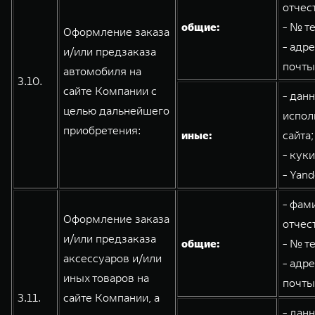
отчес
общие:
- № т
Оформление заказа
- адр
и/или предзаказа
почты
автомобиля на
3.10.
сайте Компании с
- дан
целью дальнейшего
испол
приобретения:
иные:
сайта;
- кук
- Yand
- фам
Оформление заказа
отчес
и/или предзаказа
общие:
- № т
аксессуаров и/или
- адр
иных товаров на
почты
3.11.
сайте Компании, а
- дан