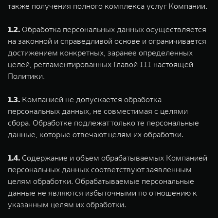
также получения полного комплекса услуг Компании.
1.2.
Обработка персональных данных осуществляется
на законной и справедливой основе и ограничивается
достижением конкретных, заранее определенных
целей, регламентированных Главой III настоящей
WEY 80
WEY 80 Лаундж
Политики.
Масштаб возможностей
Масштаб возможносте
от 6 449 000 ₽
от 8 099 000 ₽
1.3.
Компанией не допускается обработка
персональных данных, не совместимая с целями
сбора. Обработке подлежат только те персональные
данные, которые отвечают целям их обработки.
1.4.
Содержание и объем обрабатываемых Компанией
персональных данных соответствуют заявленным
целям обработки. Обрабатываемые персональные
данные не являются избыточными по отношению к
указанным целям их обработки.