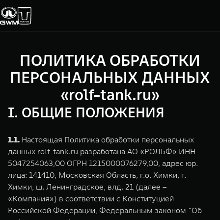
ПОЛИТИКА ОБРАБОТКИ
Покупателям
Владельцам
О дилере
Модели
ПЕРСОНАЛЬНЫХ ДАННЫХ
«rolf-tank.ru»
ВЫБОР АВТОМОБИЛЯ
ГАРАНТИЯ И ПОДДЕРЖКА
ИНФОРМАЦИЯ
I. ОБЩИЕ ПОЛОЖЕНИЯ
Спецпредложения
Гарантия
О нас
Конфигуратор
Помощь на дороге
35 лет GWM
1.1.
Настоящая Политика обработки персональных
данных rolf-tank.ru разработана АО «РОЛЬФ» ИНН
Тест-драйв
GWM ТЕХ ДЕНЬ
5047254063,00 ОГРН 1215000076279,00, адрес юр.
СЕРВИС
TANK 300
TANK 400
лица: 141410, Московская Область, г.о. Химки, г.
Зарядные станции
Новости
Калькулятор ТО
Следуй за открытиями
За пределы возможног
Химки, ш. Ленинградское, влд. 21 (далее –
от 3 999 000 ₽
от 5 599 000 ₽
«Компания») в соответствии с Конституцией
Нулевое ТО
ПОКУПКА АВТОМОБИЛЯ
Российской Федерации, Федеральным законом “Об