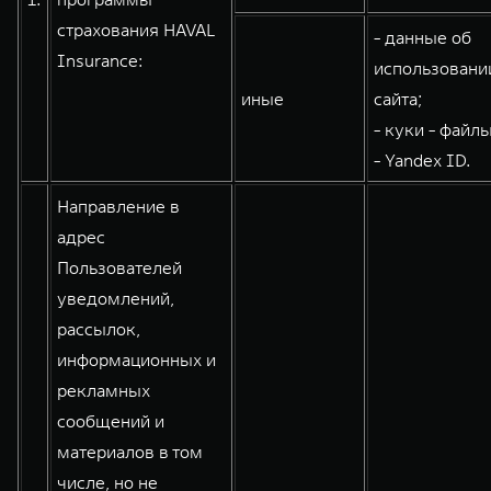
WEY 80
WEY 80 Лаундж
страхования HAVAL
- данные об
Масштаб возможностей
Масштаб возможностей
Insurance:
использовани
от 6 449 000 ₽
от 8 099 000 ₽
иные
сайта;
- куки - файлы
- Yandex ID.
Направление в
адрес
Пользователей
уведомлений,
рассылок,
информационных и
рекламных
сообщений и
материалов в том
числе, но не