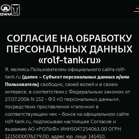
СОГЛАСИЕ НА ОБРАБОТКУ
Покупателям
Владельцам
О дилере
Модели
ПЕРСОНАЛЬНЫХ ДАННЫХ
«rolf-tank.ru»
ВЫБОР АВТОМОБИЛЯ
ГАРАНТИЯ И ПОДДЕРЖКА
ИНФОРМАЦИЯ
Я, являясь Пользователем официального сайта rolf-
Спецпредложения
Гарантия
О нас
tank.ru
(далее – Субъект персональных данных и/или
Пользователь)
свободно, своей волей и в своем
Конфигуратор
Помощь на дороге
35 лет GWM
интересе, в соответствии с Федеральным законом от
27.07.2006 N 152 - ФЗ «О персональных данных»,
Тест-драйв
GWM ТЕХ ДЕНЬ
TANK 300
TANK 400
СЕРВИС
посредством проставления «галочки» в
Следуй за открытиями
За пределы возможного
Зарядные станции
Новости
соответствующем чек – боксе на официальном сайте
от 3 999 000 ₽
от 5 599 000 ₽
Калькулятор ТО
rolf-tank.ru, подписываю настоящее Согласие и
Нулевое ТО
выражаю АО «РОЛЬФ» ИНН5047254063,00 ОГРН
ПОКУПКА АВТОМОБИЛЯ
1215000076279,00, адрес юр. лица: 141410,