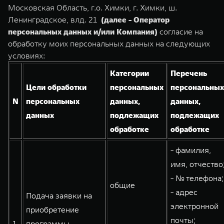
TANK Финансы
Сервис
Московская Область, г.о. Химки, г. Химки, ш.
Ленинградское, влд. 21
(далее - Оператор
Корпоративным клиентам
Специальные предложения
персональных данных и/или Компания)
согласие на
TANK 500
TANK 700
Моторные масла
обработку моих персональных данных на следующих
Веди за собой
Сила признания
TANK ФИНАНСЫ
условиях:
от 6 499 000 ₽
от 10 199 000 ₽
TANK Кредит
ЦИФРОВЫЕ СЕРВИСЫ TANK
Категории
Перечень
Цели обработки
персональных
персональных
TANK Лизинг
Цифровые сервисы TANK
N
персональных
данных,
данных,
TANK Страхование
Подписки
данных
подлежащих
подлежащих
обработке
обработке
WEY 07
WEY 05
- фамилия,
Расширяя границы комфорта
Эстетика нового времени
от 6 149 000 ₽
от 5 699 000 ₽
имя, отчество
- № телефона;
общие
- адрес
Подача заявки на
электронной
приобретение
почты;
1.
программы