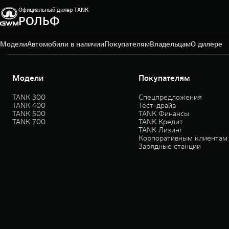
Официальный дилер TANK
РОЛЬФ
Москва, Алтуфьевское шоссе, 1-й километр, вл.2Ас1
+7 495 165-79-50
Модели
Автомобили в наличии
Покупателям
Владельцам
О дилере
Модели
Покупателям
TANK 300
Спецпредложения
TANK 400
Тест-драйв
TANK 500
TANK Финансы
TANK 700
TANK Кредит
TANK Лизинг
Корпоративным клиентам
Зарядные станции