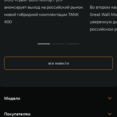
анонсирует выход на российский рынок
Во втором кв
новой гибридной комплектации TANK
Great Wall M
400
уверенную д
российском р
все новости
Модели
TANK 300
TANK 400
Покупателям
TANK 500