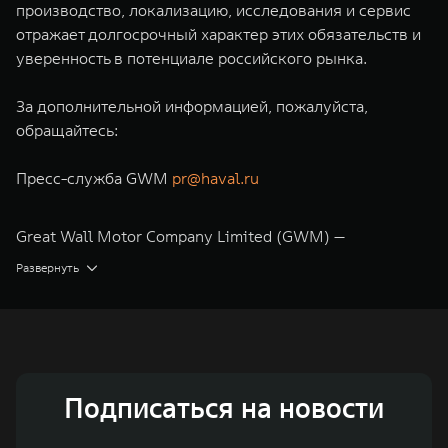
производство, локализацию, исследования и сервис
отражает долгосрочный характер этих обязательств и
уверенность в потенциале российского рынка.
За дополнительной информацией, пожалуйста,
обращайтесь:
Пресс-служба GWM
pr@haval.ru
Great Wall Motor Company Limited (GWM) —
глобальный производитель внедорожников,
Развернуть
кроссоверов и пикапов, специализирующийся на
интеллектуальных технологиях и экологичном
производстве. Компания была зарегистрирована на
Гонконгской и Шанхайской фондовых биржах в 2003 и
Подписаться на новости
2011 годах соответственно. Сфера деятельности
концерна GWM включает проектирование,