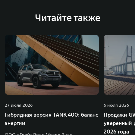
глобальную систему «14+5», которая включает 10
внутренних производственных комплексов и 4
Читайте также
зарубежных – в России, Таиланде, Бразилии и Индии, а
также 5 предприятий по сборке автомобилей.
27 июля 2026
6 июля 2026
Гибридная версия TANK 400: баланс
Продажи GW
энергии
уверенный р
2026 года
ООО «Грейт Волл Мотор Рус»