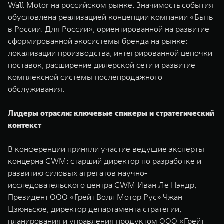
Wall Motor на российском рынке. Значимость события
WEY 07
WEY 05
обусловлена реализацией концепции компании «Быть
Расширяя границы комфорта
Эстетика нов
в России. Для России», ориентированной на развитие
от 6 149 000 ₽
от 5 699 0
сформированной экосистемы бренда на рынке:
локализации производства, интегрированной цепочки
поставок, расширение дилерской сети и развитие
комплексной системы послепродажного
обслуживания.
Лидеры отрасли: ключевые спикеры и стратегический
контекст
WEY 80
WEY 80 
В конференции приняли участие ведущие эксперты
Масштаб возможностей
Масштаб воз
концерна GWM: старший директор по разработке и
от 6 449 000 ₽
от 8 099 
развитию силовых агрегатов научно-
исследовательского центра GWM Иван Ле Нэндр,
Президент ООО «Грейт Волл Мотор Рус» Чжан
Цзюньсюе, директор департамента стратегии,
планирования и управления продуктом ООО «Грейт