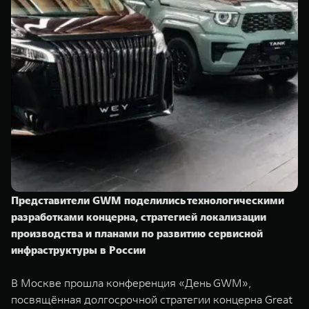
TANK Финансы
Сервис
Корпоративным клиентам
Специальные предложения
Моторные масла
TANK ФИНАНСЫ
TANK Кредит
ЦИФРОВЫЕ СЕРВИСЫ TANK
TANK Лизинг
Цифровые сервисы TANK
TANK 500
TANK 700
TANK Страхование
Подписки
Веди за собой
Сила признан
от 6 499 000 ₽
от 10 199 
Представители GWM поделились технологическими
разработками концерна, стратегией локализации
производства и планами по развитию сервисной
инфраструктуры в России
В Москве прошла конференция «День GWM»,
посвящённая долгосрочной стратегии концерна Great