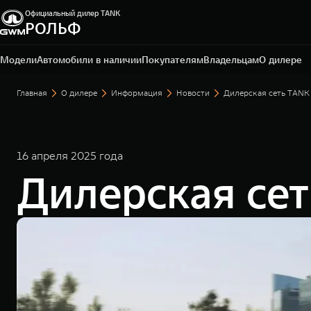
Официальный дилер TANK
РОЛЬФ
Москва, Алтуфьевское шоссе, 1-й километр, вл.2Ас1
+7 495 165-79-50
Модели
Автомобили в наличии
Покупателям
Владельцам
О дилере
Главная
О дилере
Информация
Новости
Дилерская сеть TANK
16 апреля 2025 года
Дилерская се