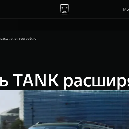
Мо
 расширяет географию
ть TANK расшир