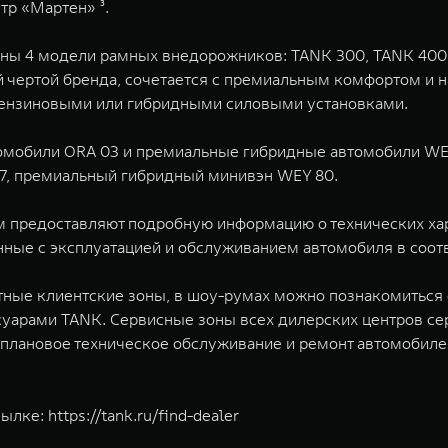
тр «Мартен» ³.
пны 4 модели рамных внедорожников: TANK 300, TANK 400
 чертой бренда, сочетается с премиальным комфортом и 
бензиновыми или гибридными силовыми установками.
омобили ORA 03 и премиальные гибридные автомобили WE
7, премиальный гибридный минивэн WEY 80.
м предоставляют подробную информацию о технических ха
занные с эксплуатацией и обслуживанием автомобиля в соо
ные клиентские зоны, в шоу-румах можно познакомиться
арами TANK. ​Сервисные зоны всех дилерских центров 
плановое техническое обслуживание и ремонт автомобилей
сылке:
https://tank.ru/find-dealer