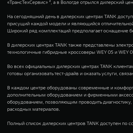
«ТрансТехСервис» ², а в Вологде отрылся дилерский цен
На сегодняшний день в дилерских центрах TANK досту
присущий каждой модели и являющийся отличительной
Широкий ряд комплектаций предполагает оснащение 
В дилерских центрах TANK также представлены электр
технологичные гибридные кроссоверы WEY 05 и WEY 0
Во всех официальных дилерских центрах TANK клиента
готовы организовать тест-драйв и оказать услуги, свя
В каждом центре оборудованы современные и комфорт
дополнительным оборудованием и фирменными аксессу
оборудованием, позволяющим проводить диагностику, 
расходных материалов.
Полный список дилерских центров TANK доступен по с