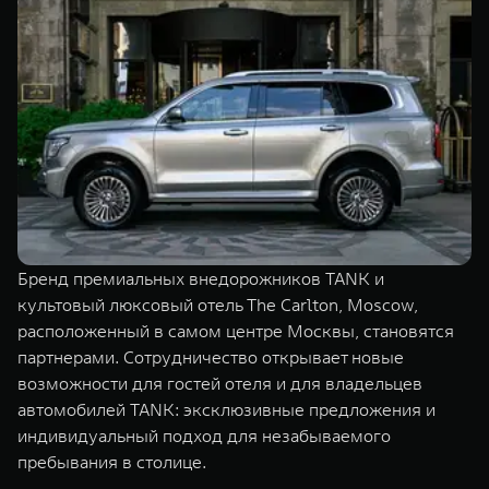
TANK Финансы
Сервис
Корпоративным клиентам
Специальные предложения
Моторные масла
TANK ФИНАНСЫ
TANK Кредит
ЦИФРОВЫЕ СЕРВИСЫ TANK
TANK Лизинг
Цифровые сервисы TANK
TANK 500
TANK 700
TANK Страхование
Подписки
Веди за собой
Сила признан
от 6 499 000 ₽
от 10 199 
Бренд премиальных внедорожников TANK и
культовый люксовый отель The Carlton, Moscow,
расположенный в самом центре Москвы, становятся
партнерами. Сотрудничество открывает новые
возможности для гостей отеля и для владельцев
автомобилей TANK: эксклюзивные предложения и
индивидуальный подход для незабываемого
пребывания в столице.