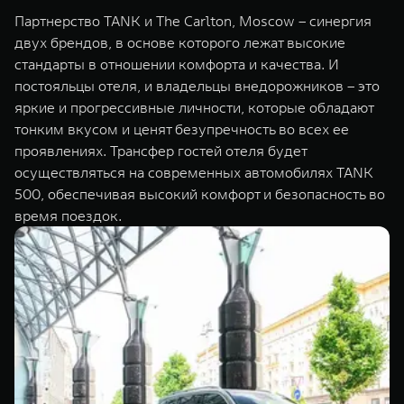
WEY 07
WEY 05
Партнерство TANK и The Carlton, Moscow – синергия
Расширяя границы комфорта
Эстетика нов
двух брендов, в основе которого лежат высокие
от 6 149 000 ₽
от 5 699 0
стандарты в отношении комфорта и качества. И
постояльцы отеля, и владельцы внедорожников – это
яркие и прогрессивные личности, которые обладают
тонким вкусом и ценят безупречность во всех ее
проявлениях. Трансфер гостей отеля будет
осуществляться на современных автомобилях TANK
500, обеспечивая высокий комфорт и безопасность во
время поездок.
WEY 80
WEY 80 
Масштаб возможностей
Масштаб воз
от 6 449 000 ₽
от 8 099 