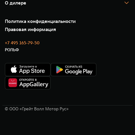
Помощь на дороге
Корпоративным клиентам
О дилере
Новые цифровые сервисы TANK
Зарядные станции
Подписки
О нас
Специальные предложения
35 лет GWM
Сервис
Политика конфиденциальности
GWM ТЕХ ДЕНЬ
Нулевое ТО
Новости
Правовая информация
Моторные масла
+7 495 165-79-50
РОЛЬФ
© ООО «Грейт Волл Мотор Рус»