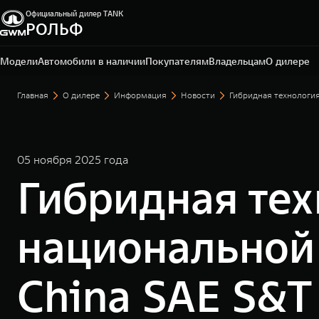
Официальный дилер TANK
РОЛЬФ
Москва, Алтуфьевское шоссе, 1-й километр, вл.2Ас1
+7 495 165-79-50
Модели
Автомобили в наличии
Покупателям
Владельцам
О дилере
Главная
О дилере
Информация
Новости
Гибридная технологи
05 ноября 2025 года
Гибридная те
национальной
China SAE S&T