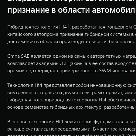
признание в области автомоби
Гибридная технология Hi4 ¹, разработанная концерном 
китайского автопрома признание гибридной системы в 
достижения в области производительности, безопасно
China SAE является одной из самых авторитетных наг
возглавляет академик Ли Цзюнь, а в ее состав входя
премии подтверждает приверженность GWM инновациям
Технология Hi4 представляет собой инновационную си
внутреннего сгорания и двумя электромоторами), имеет 
Гибридная полноприводная технология Hi4 обеспечивае
основе семейства гибридных архитектур, разработанны
В основе технологии Hi4 лежит серия фундаментальных
раньше считались непреодолимыми. В части трансмисси