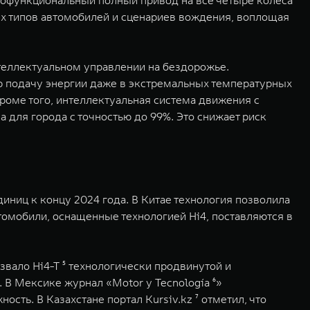
нофункциональный полный привод на все четыре колеса
ых типов автомобилей и сценариев вождения, воплощая
нтеллектуальном управлении на бездорожье.
ю подачу энергии даже в экстремальных температурных
Кроме того, интеллектуальная система движения с
 для города с точностью до 99%. Это снижает риск
иниц к концу 2024 года. В Китае технология позволила
томобили, оснащенные технологией Hi4, поставляются в
вало Hi4-T ⁵ технологически продвинутой и
В Мексике журнал «Motor y Tecnología ⁶»
ь. В Казахстане портал Kursiv.kz ⁷ отметил, что