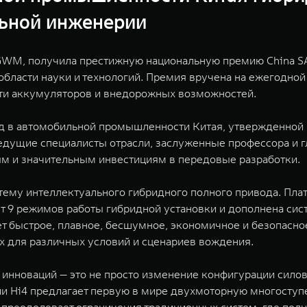
льной инженерии
GWM, получила престижную национальную премию China SAE 
области науки и технологий. Премия вручена на ежегодно
сти аккумуляторов и внедорожных возможностей.
рад в автомобильной промышленности Китая, утвержденной
т ведущие специалисты отрасли, заслуженные профессора 
 и значительным инвестициям в передовые разработки.
стему интеллектуального гибридного полного привода. Пл
9 режимов работы гибридной установки и дополнена системой
т быстрое, плавное, бесшумное, экономичное и безопасно
х для различных условий и сценариев вождения.
 инноваций — это не просто изменение конфигурации силов
и Hi4 предлагает первую в мире двухмоторную многоступе