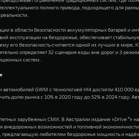
 преодолевает ограничения традиционных систем, где пол
нтеллектуального полного привода, подходящего для разн
реальности.
ации в области безопасности аккумуляторных батарей и и
вий эксплуатации на бездорожье, обеспечивает стабильну
му его безопасность считается одной из лучших в мире. 
тельно определяет 32 сценария езды вне дорог и 3 режима
иционных систем.
е
и автомобилей GWM c технологией Hi4 достигли 410 000 ед
ть долю рынка с 10% в 2020 году до 52% в 2024 году. Ав
етных зарубежных СМИ. В Австралии издание «Drive ⁴» наз
я внедорожных возможностей и топливной экономичности. 
 предлагающую любителям бездорожья мощность и надёжност