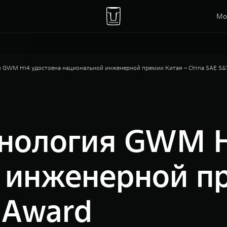
Мо
я GWM Hi4 удостоена национальной инженерной премии Китая – China SAE S&
хнология GWM H
 инженерной пр
 Award