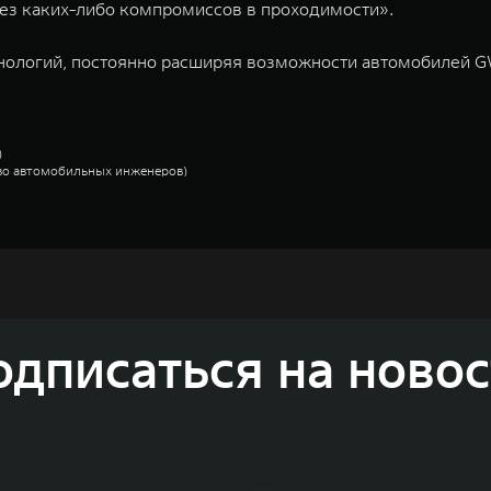
ез каких-либо компромиссов в проходимости».
хнологий, постоянно расширяя возможности автомобилей 
)
ство автомобильных инженеров)
одный Тэнк)
недорожников, кроссоверов и пикапов, специализирующийся на интеллектуал
и 2011 годах соответственно. Сфера деятельности концерна GWM включает пр
GWM сосредоточена на конструкторских разработках автомобилей и силовых а
 более экологичные, умные и безопасные продукты для пользователей по все
одписаться на новос
и собственных интеллектуальных платформ. Шесть автомобильных брендов G
лектромобилей ORA, премиальных кроссоверов WEY, а также новый технолог
динга GWM входят 80 дочерних компаний, а штат включает более 60 000 чело
личилась больше чем на 30% и составила 136,3 млрд юаней (1,6 трлн рублей).
ему исследований и разработок, включая центры в России, Китае, Японии, 
венных комплексов и 4 зарубежных – в России, Таиланде, Бразилии и Индии, 