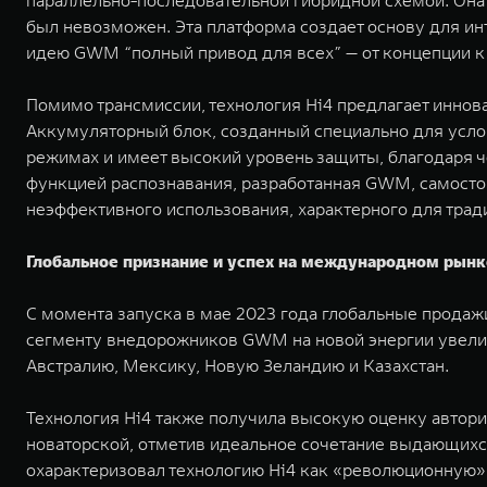
параллельно-последовательной гибридной схемой. Она
был невозможен. Эта платформа создает основу для и
идею GWM “полный привод для всех” — от концепции к 
Помимо трансмиссии, технология Hi4 предлагает иннов
Аккумуляторный блок, созданный специально для усло
режимах и имеет высокий уровень защиты, благодаря че
функцией распознавания, разработанная GWM, самостоя
неэффективного использования, характерного для трад
Глобальное признание и успех на международном рынк
С момента запуска в мае 2023 года глобальные продаж
сегменту внедорожников GWM на новой энергии увеличи
Австралию, Мексику, Новую Зеландию и Казахстан.
Технология Hi4 также получила высокую оценку авторит
новаторской, отметив идеальное сочетание выдающихс
охарактеризовал технологию Hi4 как «революционную»,