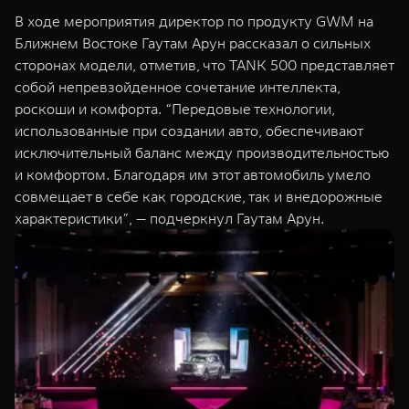
WEY 07
WEY 05
В ходе мероприятия директор по продукту GWM на
Расширяя границы комфорта
Эстетика нов
Ближнем Востоке Гаутам Арун рассказал о сильных
от 6 149 000 ₽
от 5 699 0
сторонах модели, отметив, что TANK 500 представляет
собой непревзойденное сочетание интеллекта,
роскоши и комфорта. “Передовые технологии,
использованные при создании авто, обеспечивают
исключительный баланс между производительностью
и комфортом. Благодаря им этот автомобиль умело
совмещает в себе как городские, так и внедорожные
характеристики”, — подчеркнул Гаутам Арун.
WEY 80
WEY 80 
Масштаб возможностей
Масштаб воз
от 6 449 000 ₽
от 8 099 