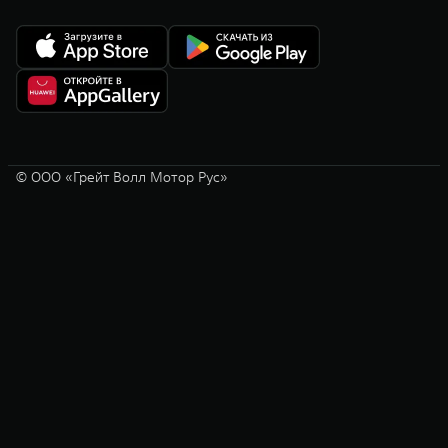
© ООО «Грейт Волл Мотор Рус»