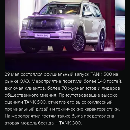
TANK Финансы
Сервис
Корпоративным клиентам
Специальные предложения
Моторные масла
TANK ФИНАНСЫ
TANK Кредит
ЦИФРОВЫЕ СЕРВИСЫ TANK
TANK Лизинг
Цифровые сервисы TANK
TANK 500
TANK 700
TANK Страхование
Подписки
Веди за собой
Сила признан
от 6 499 000 ₽
от 10 199 
29 мая состоялся официальный запуск TANK 500 на
рынке ОАЭ. Мероприятие посетили более 140 гостей,
включая клиентов, более 70 журналистов и лидеров
общественного мнения. Присутствовавшие высоко
оценили TANK 500, отметив его высококлассный
премиальный дизайн и технические характеристики.
На мероприятии гостям также была представлена
вторая модель бренда — TANK 300.