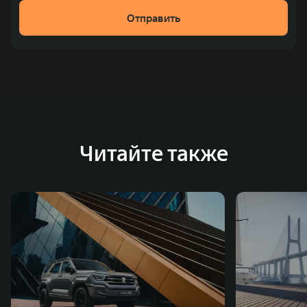
рублей). С 1998 года Great Wall Motor занимает первое
Отправить
место по объёмам продаж пикапов в Китае. На
сегодняшний день концерн GWM создал мировую
систему исследований и разработок, включая центры
в России, Китае, Японии, США, Германии, Индии,
Австрии и Южной Корее. Компания построила
глобальную систему «14+5», которая включает 10
внутренних производственных комплексов и 4
Читайте также
зарубежных – в России, Таиланде, Бразилии и Индии, а
также 5 предприятий по сборке автомобилей.