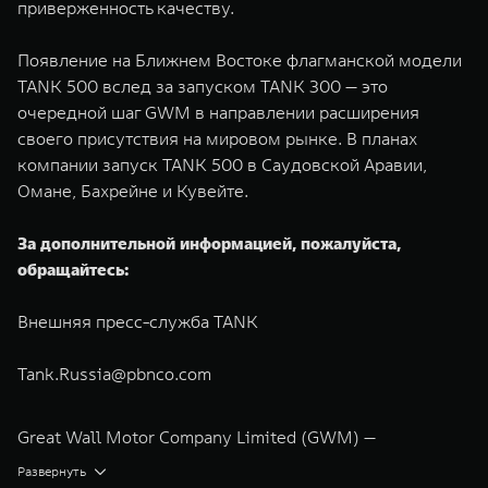
приверженность качеству.
Появление на Ближнем Востоке флагманской модели
TANK 500 вслед за запуском TANK 300 — это
очередной шаг GWM в направлении расширения
своего присутствия на мировом рынке. В планах
компании запуск TANK 500 в Саудовской Аравии,
Омане, Бахрейне и Кувейте.
За дополнительной информацией, пожалуйста,
обращайтесь:
Внешняя пресс-служба TANK
Tank.Russia@pbnco.com
Great Wall Motor Company Limited (GWM) —
глобальный производитель внедорожников,
Развернуть