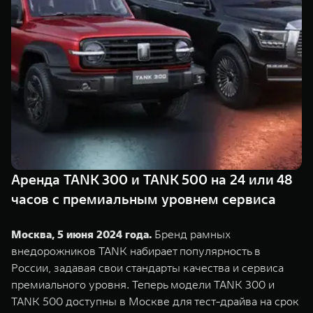
TANK Финансы
Сервис
Корпоративным клиентам
Специальные предложения
Моторные масла
TANK ФИНАНСЫ
TANK Кредит
ЦИФРОВЫЕ СЕРВИСЫ TANK
TANK Лизинг
Цифровые сервисы TANK
TANK 500
TANK 700
TANK Страхование
Подписки
Веди за собой
Сила признан
от 6 499 000 ₽
от 10 199 
Аренда TANK 300 и TANK 500 на 24 или 48
часов с премиальным уровнем сервиса
Москва, 5 июня 2024 года.
Бренд рамных
внедорожников TANK набирает популярность в
России, задавая свои стандарты качества и сервиса
премиального уровня. Теперь модели TANK 300 и
TANK 500 доступны в Москве для тест-драйва на срок