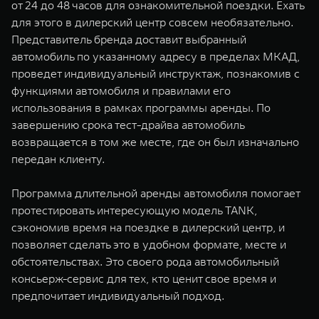
от 24 до 48 часов для ознакомительной поездки. Ехать
WEY 07
WEY 05
для этого в дилерский центр совсем необязательно.
Расширяя границы комфорта
Эстетика нов
Представитель бренда доставит выбранный
от 6 149 000 ₽
от 5 699 0
автомобиль по указанному адресу в пределах МКАД,
проведет индивидуальный инструктаж, познакомив с
функциями автомобиля и правилами его
использования в рамках программы аренды. По
завершению срока тест-драйва автомобиль
возвращается в том же месте, где он был изначально
передан клиенту.
Программа длительной аренды автомобиля помогает
WEY 80
WEY 80 
протестировать интересующую модель TANK,
Масштаб возможностей
Масштаб воз
сэкономив время на поездке в дилерский центр, и
от 6 449 000 ₽
от 8 099 
позволяет сделать это в удобном формате, месте и
обстоятельствах. Это своего рода автомобильный
консьерж-сервис для тех, кто ценит свое время и
предпочитает индивидуальный подход.