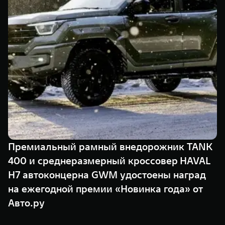
TANK Финансы
Сервис
Корпоративным клиентам
Специальные предложения
Моторные масла
TANK ФИНАНСЫ
TANK Кредит
ЦИФРОВЫЕ СЕРВИСЫ TANK
TANK Лизинг
Цифровые сервисы TANK
TANK 500
TANK 700
TANK Страхование
Подписки
Веди за собой
Сила признан
от 6 499 000 ₽
от 10 199 
Премиальный рамный внедорожник TANK
400 и среднеразмерный кроссовер HAVAL
H7 автоконцерна GWM удостоены наград
на ежегодной премии «Новинка года» от
Авто.ру