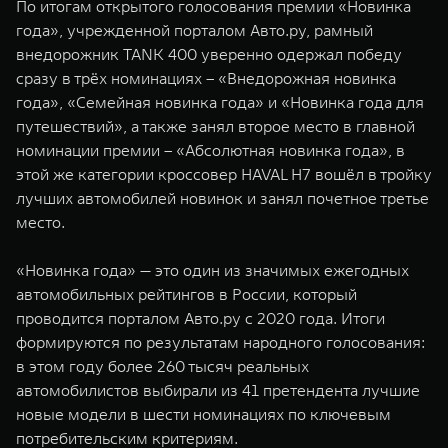
По итогам открытого голосования премии «Новинка
WEY 07
WEY 05
года», учрежденной порталом Авто.ру, рамный
Расширяя границы комфорта
Эстетика нов
внедорожник TANK 400 уверенно одержал победу
от 6 149 000 ₽
от 5 699 0
сразу в трёх номинациях – «Внедорожная новинка
года», «Семейная новинка года» и «Новинка года для
путешествий», а также занял второе место в главной
номинации премии – «Абсолютная новинка года», в
этой же категории кроссовер HAVAL H7 вошёл в тройку
лучших автомобилей новинок и занял почетное третье
место.
«Новинка года» — это один из значимых ежегодных
WEY 80
WEY 80 
автомобильных рейтингов в России, который
Масштаб возможностей
Масштаб воз
проводится порталом Авто.ру с 2020 года. Итоги
от 6 449 000 ₽
от 8 099 
формируются по результатам народного голосования:
в этом году более 260 тысяч реальных
автомобилистов выбирали из 41 претендента лучшие
новые модели в шести номинациях по ключевым
потребительским критериям.