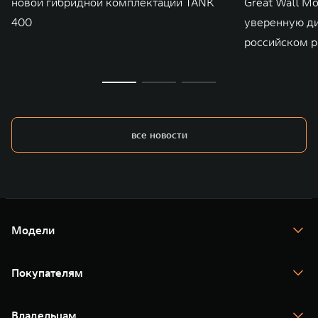
новой гибридной комплектации TANK
Great Wall M
400
уверенную д
российском р
все новости
Модели
TANK 300
TANK 400
Покупателям
TANK 500
TANK 700
Спецпредложения
Тест-драйв
Владельцам