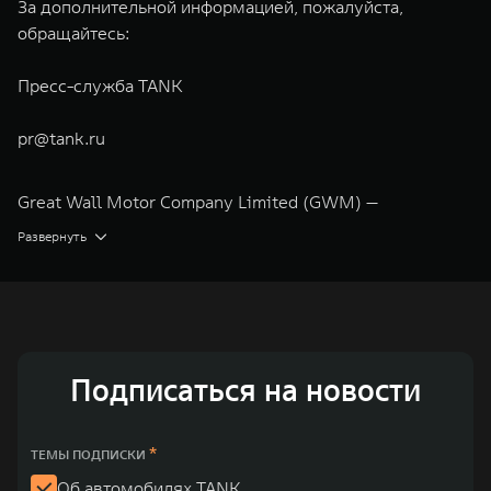
За дополнительной информацией, пожалуйста,
обращайтесь:
Пресс-служба TANK
pr@tank.ru
Great Wall Motor Company Limited (GWM) —
глобальный производитель внедорожников,
Развернуть
кроссоверов и пикапов, специализирующийся на
интеллектуальных технологиях и экологичном
производстве. Компания была зарегистрирована на
Гонконгской и Шанхайской фондовых биржах в 2003 и
Подписаться на новости
2011 годах соответственно. Сфера деятельности
концерна GWM включает проектирование,
исследования и разработки, производство, продажу и
*
ТЕМЫ ПОДПИСКИ
обслуживание автомобилей и запчастей. Значительная
Об автомобилях TANK