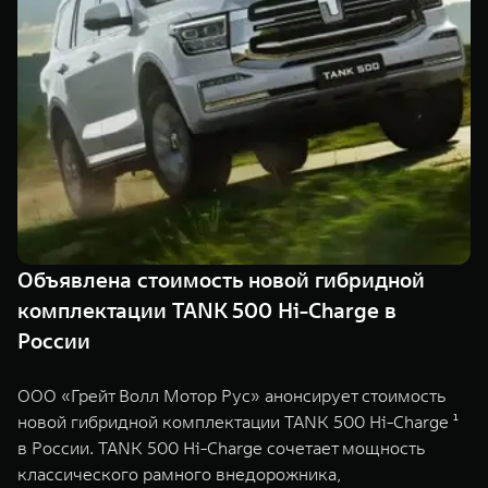
TANK Финансы
Сервис
Корпоративным клиентам
Специальные предложения
Моторные масла
TANK ФИНАНСЫ
TANK Кредит
ЦИФРОВЫЕ СЕРВИСЫ TANK
TANK Лизинг
Цифровые сервисы TANK
TANK 500
TANK 700
TANK Страхование
Подписки
Веди за собой
Сила признан
от 6 499 000 ₽
от 10 199 
Объявлена стоимость новой гибридной
комплектации TANK 500 Hi-Charge в
России
ООО «Грейт Волл Мотор Рус» анонсирует стоимость
новой гибридной комплектации TANK 500 Hi-Charge ¹
в России. TANK 500 Hi-Charge сочетает мощность
классического рамного внедорожника,