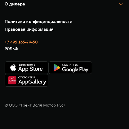
Помощь на дороге
Корпоративным клиентам
О дилере
Новые цифровые сервисы TANK
Зарядные станции
Подписки
О нас
Специальные предложения
35 лет GWM
Сервис
Политика конфиденциальности
GWM ТЕХ ДЕНЬ
Нулевое ТО
Новости
Правовая информация
Моторные масла
+7 495 165-79-50
РОЛЬФ
© ООО «Грейт Волл Мотор Рус»