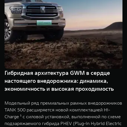
TANK Финансы
Сервис
Корпоративным клиентам
Специальные предложения
Моторные масла
TANK ФИНАНСЫ
TANK Кредит
ЦИФРОВЫЕ СЕРВИСЫ TANK
TANK Лизинг
Цифровые сервисы TANK
TANK 500
TANK 700
TANK Страхование
Подписки
Веди за собой
Сила признан
от 6 499 000 ₽
от 10 199 
Гибридная архитектура GWM в сердце
настоящего внедорожника: динамика,
экономичность и высокая проходимость
Модельный ряд премиальных рамных внедорожников
TANK 500 расширяется новой комплектацией Hi-
Charge ¹ с силовой установкой, выполненной по схеме
подзаряжаемого гибрида PHEV (Plug-in Hybrid Electric