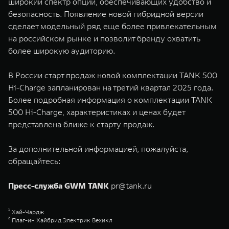
широкий спектр опций, обеспечивающих удобство и
безопасность. Появление новой гибридной версии
сделает модельный ряд еще более привлекательным
на российском рынке и позволит бренду охватить
более широкую аудиторию.
В России старт продаж новой комплектации TANK 500
Hi-Charge запланирован на третий квартал 2025 года.
Более подробная информация о комплектации TANK
500 Hi-Charge, характеристиках и ценах будет
представлена ближе к старту продаж.
За дополнительной информацией, пожалуйста,
обращайтесь:
Пресс-служба GWM TANK
pr@tank.ru
¹ Хай-Чардж
² Плаг-ин Хайбрид Электрик Вехикл
³ Эдвенчер