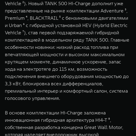
Vehicle ²). Новый TANK 500 Hi-Charge дополнит уже
WEY 07
WEY 05
представленные на рынке комплектации Adventure ³,
Расширяя границы комфорта
Эстетика нов
Premium ⁴, BLACKTRAIL ⁵ с бензиновыми двигателями
от 6 149 000 ₽
от 5 699 0
и Urban ⁶ с гибридной установкой HEV (Hybrid Electric
Vehicle ⁷), став первой подзаряжаемой гибридной
комплектацией в модельном ряду TANK 500. Главные
особенности новинки: низкий расход топлива при
впечатляющей мощности и высоком максимальном
крутящем моменте, динамичное ускорение, запас
хода на электротяге до 115 км, возможность
подключения внешнего оборудования мощностью до
3,3 кВт, блокировка всех дифференциалов,
WEY 80
WEY 80 
премиальный интерьер и комфортный салон, система
Масштаб возможностей
Масштаб воз
голосового управления.
от 6 449 000 ₽
от 8 099 
В основе комплектации Hi-Charge заложена
инновационная гибридная архитектура Hi4-T ⁸,
собственная разработка концерна Great Wall Motor,
которая наделяет внедорожник высокой