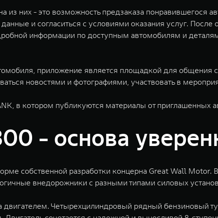
на из них - это возможность предзаказа понравившегося 
 данные и согласиться с условиями оказания услуг. После
дробной информации по доступным автомобилям и деталям
томобиля, приложение является площадкой для общения с
аться новостями и фотографиями, участвовать в мероприя
NK, в котором публикуются материалы от приглашенных ав
00 - основа уверен
рме собственной разработки концерна Great Wall Motor. 
огичные внедорожники с разными типами силовых установ
а двигателем. Четырехцилиндровый рядный бензиновый ту
. Двигатель сочетается с надежной и выносливой 8-ступен