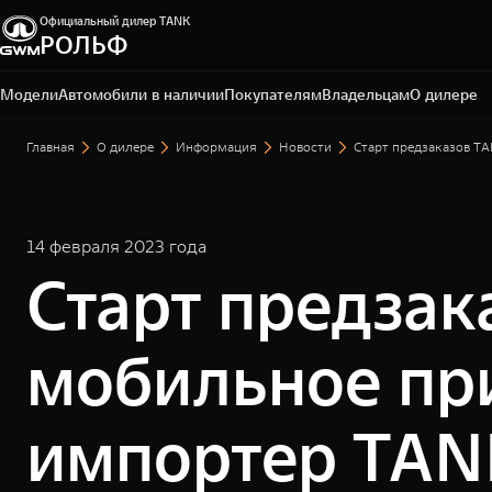
Официальный дилер TANK
РОЛЬФ
Москва, Алтуфьевское шоссе, 1-й километр, вл.2Ас1
+7 495 165-79-50
Модели
Автомобили в наличии
Покупателям
Владельцам
О дилере
Главная
О дилере
Информация
Новости
Старт предзаказов T
14 февраля 2023 года
Старт предзак
мобильное пр
импортер TAN