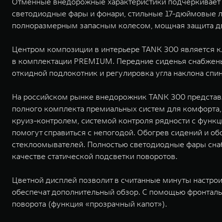
Отменные внедорожные характеристики подчеркивает б
светодиодные фары и фонари, стильные 17-дюймовые л
полноразмерным запасным колесом, мощная защита дв
Центром композиции в интерьере TANK 300 является к
в комплектации PREMIUM. Передние сиденья снабжены 
откидной подлокотник и регулировка угла наклона спин
На российском рынке внедорожник TANK 300 представ
полного комплекта премиальных систем для комфорта,
круиз-контролем, системой контроля рядности с функ
помогут справиться с непогодой. Обогрев сидений и о
стеклоомывателей. Полностью светодиодные фары сна
качестве статической подсветки поворотов.
Цветной дисплей позволит в считанные минуты настро
обеспечат дополнительный обзор. С помощью фронталь
поворота (функция «прозрачный капот»).