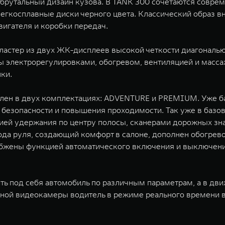
рутальный дизайн кузова. В TANK 300 сочетаются соврем
егкосплавные диски черного цвета. Классический образ в
игателя и коробки передач.
ластер из двух ЖК-дисплеев высокой четкости диагональю
электрорегулировками, обогревом, вентиляцией и масса
ки.
лен в двух комплектациях: ADVENTURE и PREMIUM. Уже б
 безопасности и повышения проходимости. Так уже в баз
цией удержания по центру полосы, сканерами дорожных зн
бода руля, создающий комфорт в салоне, дополнен обогрев
бжены функцией автоматического включения и выключения
ить под себя автомобиль по различным параметрам, а в д
ной видеокамеры водитель в режиме реального времени в