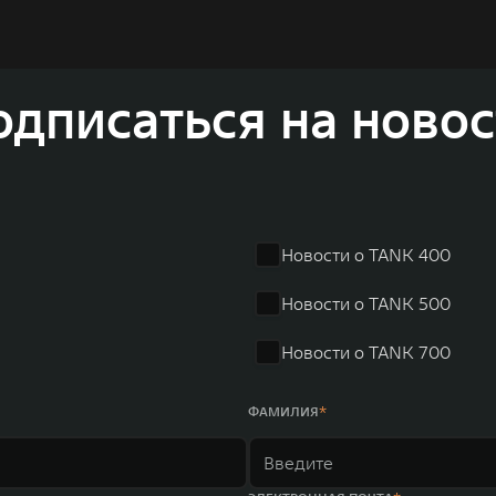
томобилей и силовых агрегатов, использующих альтернати
вать более экологичные, умные и безопасные продукты д
а автомобильной отрасли, в том числе посредством разра
соверов и внедорожников HAVAL, выносливых пикапов G
одписаться на новос
 также новый технологичный бренд SALOON – в совокупно
олдинга GWM входят 80 дочерних компаний, а штат включае
в год. По итогам 2021 года общая выручка компании увел
r занимает первое место по объёмам продаж пикапов в Кит
 России, Китае, Японии, США, Германии, Индии, Австрии и
Новости о TANK 400
ных комплексов и 4 зарубежных – в России, Таиланде, Бра
Новости о TANK 500
Новости о TANK 700
ФАМИЛИЯ