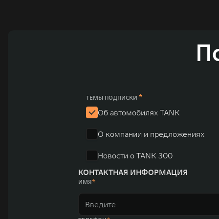
GWM сосредоточена на конструкторских разработках ав
технологическое преимущество GWM и позволяет созда
активный вклад в создание технологического ландшафт
автомобильных брендов GWM – интеллектуальных крос
П
электромобилей ORA, премиальных кроссоверов WEY, а
автомобилей в более чем 60 регионах мира. В состав х
продажи GWM превышают отметку в 1 млн автомобилей 
юаней (1,6 трлн рублей). С 1998 года Great Wall Moto
*
ТЕМЫ ПОДПИСКИ
систему исследований и разработок, включая центры в
Об автомобилях TANK
«14+5», которая включает 10 внутренних производствен
О компании и предложениях
автомобилей.
Новости о TANK 300
КОНТАКТНАЯ ИНФОРМАЦИЯ
ИМЯ