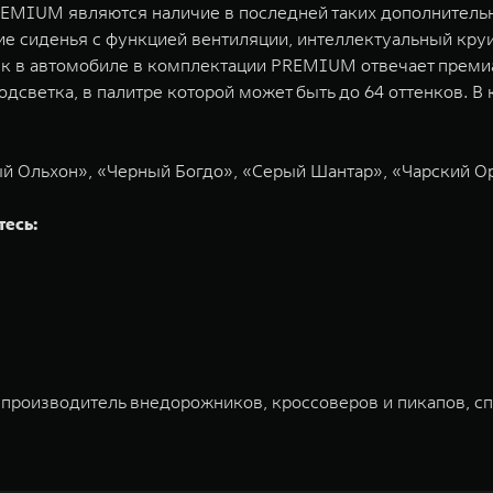
MIUM являются наличие в последней таких дополнительн
е сиденья с функцией вентиляции, интеллектуальный круи
звук в автомобиле в комплектации PREMIUM отвечает преми
подсветка, в палитре которой может быть до 64 оттенков.
ый Ольхон», «Черный Богдо», «Серый Шантар», «Чарский О
тесь:
 производитель внедорожников, кроссоверов и пикапов, с
ована на Гонконгской и Шанхайской фондовых биржах в 20
и разработки, производство, продажу и обслуживание авт