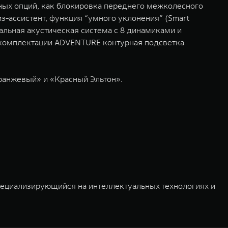
ых опций, как блокировка переднего межколесного
з-ассистент, функция “умного уклонения” (Smart
альная акустическая система с 8 динамиками и
 В комплектации ADVENTURE контурная подсветка
ранжевый» и «Красный Эльтон».
пециализирующийся на интеллектуальных технологиях и
03 и 2011 годах соответственно. Сфера деятельности
омобилей и запчастей. Значительная доля инвестиций