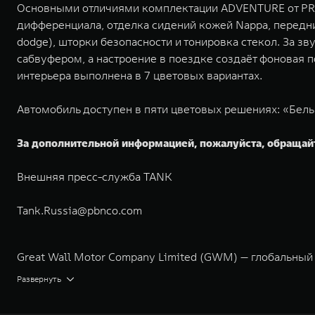
Основными отличиями комплектации ADVENTURE от PRE
дифференциала, отделка сидений кожей Nappa, передни
dodge), шторки безопасности и тонировка стекол. За 
сабвуфером, а настроение в поездке создаёт фоновая 
интерьера выполнена в 7 цветовых вариантах.
Автомобиль доступен в пяти цветовых решениях: «Бел
За дополнительной информацией, пожалуйста, обращай
Внешняя пресс-служба TANK
Tank.Russia@pbnco.com
Great Wall Motor Company Limited (GWM) — глобальный
экологичном производстве. Компания была зарегистрир
Развернуть
концерна GWM включает проектирование, исследования 