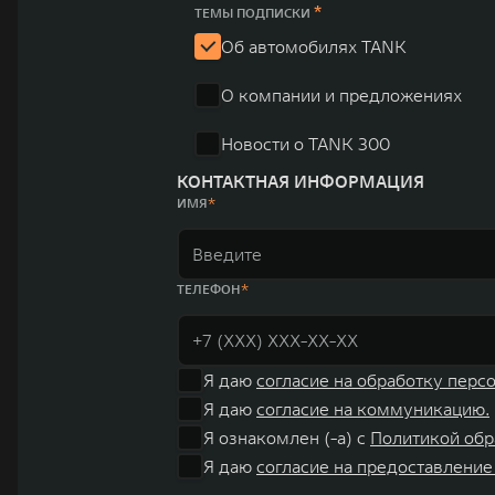
юаней (1,6 трлн рублей). С 1998 года Great Wall Moto
*
ТЕМЫ ПОДПИСКИ
систему исследований и разработок, включая центры в
Об автомобилях TANK
«14+5», которая включает 10 внутренних производствен
О компании и предложениях
автомобилей.
Новости о TANK 300
КОНТАКТНАЯ ИНФОРМАЦИЯ
ИМЯ
ТЕЛЕФОН
Я даю
согласие на обработку перс
Я даю
согласие на коммуникацию.
Я ознакомлен (-а) с
Политикой обр
Я даю
согласие на предоставление