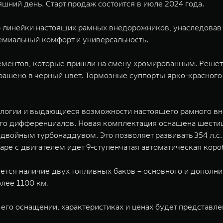
шний день. Cтарт продаж состоится в июле 2024 года.
линейки настоящих рамных внедорожников, унаследовав 
емиальный комфорт и универсальность.
ментов, которые пришли на смену хромированным. Решетк
крашено в черный цвет. Тормозные суппорты ярко-красного
ологии и выдающиеся возможности настоящего рамного в
него дифференциалов. Новая комплектация оснащена шес
войным турбонаддувом. Это позволяет развивать 354 л.с.
е с двигателем идет 9-ступенчатая автоматическая коро
тся наличие двух топливных баков – основного и дополнит
олее 1100 км.
го оснащении, характеристиках и ценах будет представле