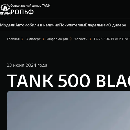
Официальный дилер TANK
РОЛЬФ
Москва, Алтуфьевское шоссе, 1-й километр, вл.2Ас1
+7 495 165-79-50
Модели
Автомобили в наличии
Покупателям
Владельцам
О дилере
Главная
О дилере
Информация
Новости
TANK 500 BLACKTRAIL
13 июня 2024 года
TANK 500 BLA