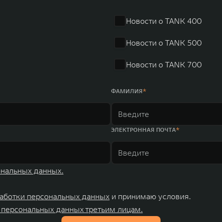
r занимает первое место по объёмам продаж пикапов в Кит
 России, Китае, Японии, США, Германии, Индии, Австрии и
Новости о TANK 400
ных комплексов и 4 зарубежных – в России, Таиланде, Бра
Новости о TANK 500
Новости о TANK 700
ФАМИЛИЯ
ЭЛЕКТРОННАЯ ПОЧТА
ональных данных.
аботки персональных данных
и принимаю условия.
 персональных данных третьим лицам.