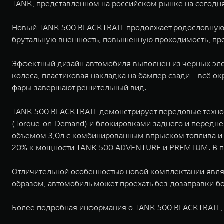
TANK, представленном на российском рынке на сегодня
Новый TANK 500 BLACKTRAIL продолжает родословную 
брутальную внешность, повышенную проходимость, пр
Эффектный дизайн автомобиля выполнен из черных эле
колеса, пластиковая накладка на бампер сзади – всё о
фары завершают решительный вид.
TANK 500 BLACKTRAIL демонстрирует передовые техн
(Torque-on-Demand) и блокировками заднего и перед
объемом 3,0л с комбинированным впрыском топлива и д
20% к мощности TANK 500 ADVENTURE и PREMIUM. В пар
Отличительной особенностью новой комплектации являе
образом, автомобиль может проехать без дозаправки б
Более подробная информация о TANK 500 BLACKTRAIL, е