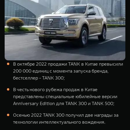
TANK Финансы
Сервис
Корпоративным клиентам
Специальные предложения
Моторные масла
TANK ФИНАНСЫ
TANK Кредит
ЦИФРОВЫЕ СЕРВИСЫ TANK
TANK Лизинг
Цифровые сервисы TANK
TANK 500
TANK 700
В октябре 2022 продажи TANK в Китае превысили
TANK Страхование
Подписки
Веди за собой
Сила признан
200 000 единиц с момента запуска бренда,
от 6 499 000 ₽
от 10 199 
бестселлер - TANK 300;
В честь нового рубежа продаж в Китае
представлены специальные юбилейные версии
Anniversary Edition для TANK 300 и TANK 500;
Осенью 2022 TANK 300 получил две награды за
технологии интеллектуального вождения.