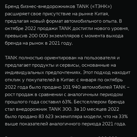
WEY 07
WEY 05
Бренд бизнес-внедорожников TANK («ТЭНК»)
Расширяя границы комфорта
Эстетика нов
расширяет свое присутствие на рынке Китая,
от 6 149 000 ₽
от 5 699 0
предлагая новый формат автомобильного опыта. В
октябре 2022 продажи TANK достигли нового уровня,
превысив 200 000 экземпляров с момента выхода
бренда на рынок в 2021 году.
TANK полностью ориентирован на пользователя и
предлагает продукты и сервисы, основанные на
индивидуальных предпочтениях. Этот подход находит
отклик у покупателей в Китае: с января по октябрь
WEY 80
WEY 80 
2022 года было продано 101 940 автомобилей TANK –
Масштаб возможностей
Масштаб воз
рост продаж в сравнении с аналогичным периодом
от 6 449 000 ₽
от 8 099 
прошлого года составил 63%. Бестселлером бренда
стал внедорожник TANK 300. За 10 месяцев 2022
было продано 83 623 экземпляра модели, что на 33%
выше показателей аналогичного периода 2021 года.