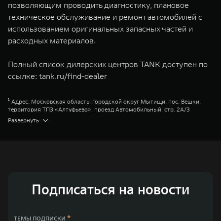
позволяющим проводить диагностику, плановое
техническое обслуживание и ремонт автомобилей с
использованием оригинальных запасных частей и
расходных материалов.
Полный список дилерских центров TANK доступен по
ссылке:
tank.ru/find-dealer
¹ Адрес: Московская область, городской округ Мытищи, пос. Вешки,
территория ТПЗ «Алтуфьево», проезд Автомобильный, стр. 2А/3
² Адрес: Ростовская область, г. Аксай, Аксайский проспект, д. 12В
Развернуть
³ Адрес: Республика Татарстан, г. Казань, ул. Московская, д. 20
Great Wall Motor Company Limited (GWM) — глобальный производитель
внедорожников, кроссоверов и пикапов, специализирующийся на
интеллектуальных технологиях и экологичном производстве. Компания
была зарегистрирована на Гонконгской и Шанхайской фондовых биржах
в 2003 и 2011 годах соответственно. Сфера деятельности концерна
GWM включает проектирование, исследования и разработки,
производство, продажу и обслуживание автомобилей и запчастей.
Подписаться на новости
Значительная доля инвестиций GWM сосредоточена на
конструкторских разработках автомобилей и силовых агрегатов,
использующих альтернативные источники энергии. Это обеспечивает
технологическое преимущество GWM и позволяет создавать более
*
ТЕМЫ ПОДПИСКИ
экологичные, умные и безопасные продукты для пользователей по