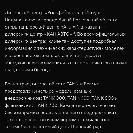
WEY 07
WEY 05
Дилерский центр «Рольф» ¹ начал работу в
Расширяя границы комфорта
Эстетика нов
от 6 149 000 ₽
от 5 699 0
Подмосковье, в городе Аксай Ростовской области
открыт дилерский центр «Агат» ², в Казани –
дилерский центр «КАН АВТО» ³. Во всех официальных
дилерских центрах клиентам доступна подробная
информация о технических характеристиках моделей
и особенностях комплектаций, тест-драйв и
обслуживание автомобиля в соответствии с высокими
стандартами бренда.
WEY 80
WEY 80 
Во центрах дилерской сети TANK в России
Масштаб возможностей
Масштаб воз
представлены четыре модели рамных
от 6 449 000 ₽
от 8 099 
внедорожников: TANK 300, TANK 400, TANK 500 и
флагманский TANK 700. Каждая модель сочетает
бескомпромиссность настоящего внедорожника с
технологичностью и комфортом премиального
автомобиля на каждый день. Широкий ряд