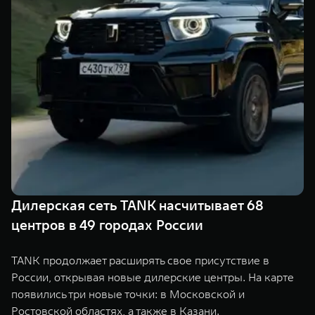
TANK Финансы
Сервис
Корпоративным клиентам
Специальные предложения
Моторные масла
TANK ФИНАНСЫ
TANK Кредит
ЦИФРОВЫЕ СЕРВИСЫ TANK
TANK Лизинг
Цифровые сервисы TANK
TANK 500
TANK 700
TANK Страхование
Подписки
Веди за собой
Сила признан
от 6 499 000 ₽
от 10 199 
Дилерская сеть TANK насчитывает 68
центров в 49 городах России
TANK продолжает расширять свое присутствие в
России, открывая новые дилерские центры. На карте
появились три новые точки: в Московской и
Ростовской областях, а также в Казани.