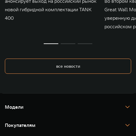
анонсирует выход на российский рынок
Во втором кв
новой гибридной комплектации TANK
Great Wall M
400
уверенную д
российском р
все новости
Модели
TANK 300
TANK 400
Покупателям
TANK 500
TANK 700
Спецпредложения