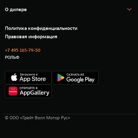
Гарантия
TANK Лизинг
Помощь на дороге
Корпоративным клиентам
О дилере
Новые цифровые сервисы TANK
Зарядные станции
Подписки
О нас
Специальные предложения
35 лет GWM
Сервис
Политика конфиденциальности
GWM ТЕХ ДЕНЬ
Нулевое ТО
Новости
Правовая информация
Моторные масла
+7 495 165-79-50
РОЛЬФ
© ООО «Грейт Волл Мотор Рус»