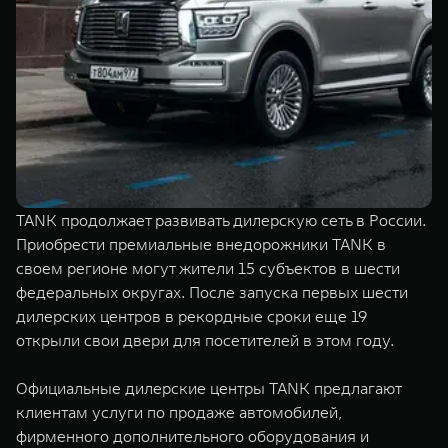
TANK Финансы
Сервис
Корпоративным клиентам
Специальные предложения
Моторные масла
TANK ФИНАНСЫ
TANK Кредит
ЦИФРОВЫЕ СЕРВИСЫ TANK
TANK Лизинг
Цифровые сервисы TANK
TANK 500
TANK 700
TANK продолжает развивать дилерскую сеть в России.
TANK Страхование
Подписки
Веди за собой
Сила признан
Приобрести премиальные внедорожники TANK в
от 6 499 000 ₽
от 10 199 
своем регионе могут жители 15 субъектов в шести
федеральных округах. После запуска первых шести
дилерских центров в рекордные сроки еще 19
открыли свои двери для посетителей в этом году.
Официальные дилерские центры TANK предлагают
клиентам услуги по продаже автомобилей,
фирменного дополнительного оборудования и