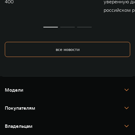
400
уверенную д
российском р
все новости
Модели
TANK 300
TANK 400
Покупателям
TANK 500
TANK 700
Спецпредложения
Тест-драйв
Владельцам
TANK Финансы
TANK Кредит