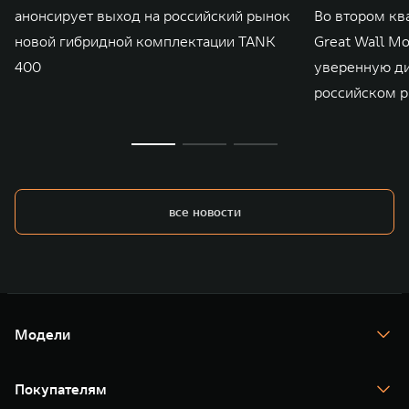
анонсирует выход на российский рынок
Во втором кв
новой гибридной комплектации TANK
Great Wall M
400
уверенную д
российском р
все новости
Модели
TANK 300
TANK 400
Покупателям
TANK 500