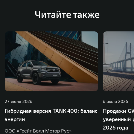
глобальную систему «14+5», которая включает 10
внутренних производственных комплексов и 4
Читайте также
зарубежных – в России, Таиланде, Бразилии и Индии, а
также 5 предприятий по сборке автомобилей.
27 июля 2026
6 июля 2026
Гибридная версия TANK 400: баланс
Продажи GW
энергии
уверенный р
2026 года
ООО «Грейт Волл Мотор Рус»