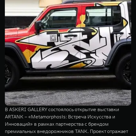
TANK Финансы
Сервис
Корпоративным клиентам
Специальные предложения
Моторные масла
TANK ФИНАНСЫ
TANK Кредит
ЦИФРОВЫЕ СЕРВИСЫ TANK
TANK Лизинг
Цифровые сервисы TANK
TANK 500
TANK 700
TANK Страхование
Подписки
Веди за собой
Сила признан
от 6 499 000 ₽
от 10 199 
В ASKERI GALLERY состоялось открытие выставки
ARTANK – «Metamorphosis: Встреча Искусства и
Инноваций» в рамках партнерства с брендом
премиальных внедорожников TANK. Проект отражает