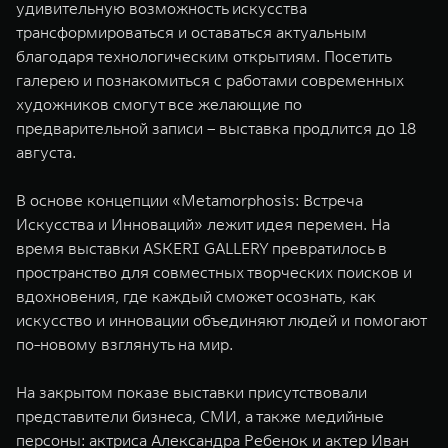
удивительную возможность искусства
WEY 07
WEY 05
трансформироваться и оставаться актуальным
Расширяя границы комфорта
Эстетика нов
благодаря технологическим открытиям. Посетить
от 6 149 000 ₽
от 5 699 0
галерею и познакомиться с работами современных
художников смогут все желающие по
предварительной
записи
– выставка продлится до 18
августа.
В основе концепции «Metamorphosis: Встреча
Искусства и Инноваций» лежит идея перемен. На
время выставки ASKERI GALLERY превратилось в
пространство для совместных творческих поисков и
WEY 80
WEY 80 
вдохновения, где каждый сможет осознать, как
Масштаб возможностей
Масштаб воз
искусство и инновации объединяют людей и помогают
от 6 449 000 ₽
от 8 099 
по-новому взглянуть на мир.
На закрытом показе выставки присутствовали
представители бизнеса, СМИ, а также медийные
персоны: актриса Александра Ребенок и актер Иван