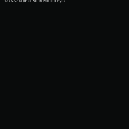
© ООО «Грейт Волл Мотор Рус»