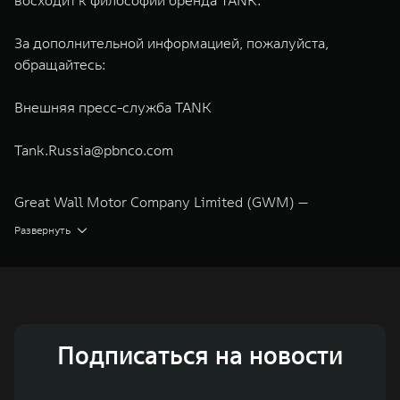
восходит к философии бренда TANK.
За дополнительной информацией, пожалуйста,
обращайтесь:
Внешняя пресс-служба TANK
Tank.Russia@pbnco.com
Great Wall Motor Company Limited (GWM) —
глобальный производитель внедорожников,
Развернуть
кроссоверов и пикапов, специализирующийся на
интеллектуальных технологиях и экологичном
производстве. Компания была зарегистрирована на
Гонконгской и Шанхайской фондовых биржах в 2003 и
Подписаться на новости
2011 годах соответственно. Сфера деятельности
концерна GWM включает проектирование,