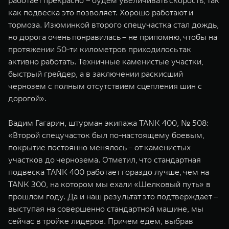
работает прекрасно – будем увеличивать скорость, так
как подвеска это позволяет. Хорошо работают и
тормоза. Изюминкой второго спецучастка стал дождь,
но дорога очень понравилась – не припомню, чтобы на
протяжении 50-ти километров приходилось так
активно работать. Техничные каменистые участки,
быстрый грейдер, а в заключении раскисший
чернозем с полным отсутствием сцепления шин с
дорогой».
Вадим Гагарин, штурман экипажа TANK 400, № 508:
«Второй спецучасток был по-настоящему боевым,
покрытие постоянно менялось – от каменистых
участков до чернозема. Отметил, что стандартная
подвеска TANK 400 работает гораздо лучше, чем на
TANK 300, на котором мы ехали «Шелковый путь» в
прошлом году. Да и наш результат это подтверждает –
выступая на совершенно стандартной машине, мы
сейчас в тройке лидеров. Причем eдем, выбрав