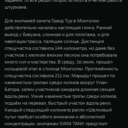
задания, то все решит скорость пилота и четкая работа
штурмана.
Для экипажей зачета Гранд Тур в Монголии
действительно началась настоящая гонка. Ранний
выезд с бивуака, сложная и для пилотажа, и для
навигации трасса, палящее солнце. Дистанция
спецучастка составила 144 километра, но даже без
участков с мелким вязким песком она потребовала
много сил и мастерства. В среду, 16 июля, прошел
кольцевой этап в столице Монголии. Протяжённость
спецучастка составила 211 км. Маршрут прошел по
каменистым тропам среди холмов вокруг Улан-
Батора, затем участников ожидала длинная секция
вдоль реки. Узкие каменистые тропы среди холмов,
подъём на перевал, быстрый участок вдоль реки.
Каждый следующий километр ралли «Шелковый
путь» требует особого внимания и абсолютной
концентрации, экипажам GWM TANK предстоит