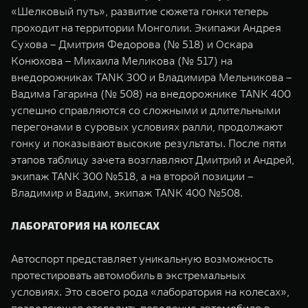
WEY 07
WEY 05
«Шелковый путь», развитие сюжета гонки теперь
проходит на территории Монголии. Экипажи Андрея
Расширяя границы комфорта
Эстетика нов
от 6 149 000 ₽
от 5 699 0
Сухова – Дмитрия Федорова (№ 518) и Оскара
Конюхова – Михаила Меликова (№ 517) на
внедорожниках TANK 300 и Владимира Мельникова –
Вадима Гагарина (№ 508) на внедорожнике TANK 400
успешно справляются со сложными и длительными
перегонами в суровых условиях ралли, продолжают
гонку и показывают высокие результаты. После пяти
этапов таблицу зачета возглавляют Дмитрий и Андрей,
экипаж TANK 300 №518, а на второй позиции –
WEY 80
WEY 80 
Владимир и Вадим, экипаж TANK 400 №508.
Масштаб возможностей
Масштаб воз
от 6 449 000 ₽
от 8 099 
ЛАБОРАТОРИЯ НА КОЛЕСАХ
Автоспорт представляет уникальную возможность
протестировать автомобиль в экстремальных
условиях. Это своего рода «лаборатория на колесах»,