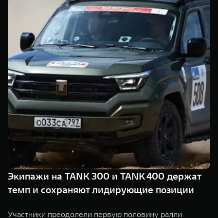
TANK Финансы
Сервис
Корпоративным клиентам
Специальные предложения
Моторные масла
TANK ФИНАНСЫ
TANK Кредит
ЦИФРОВЫЕ СЕРВИСЫ TANK
TANK Лизинг
Цифровые сервисы TANK
TANK 500
TANK 700
TANK Страхование
Подписки
Веди за собой
Сила признан
от 6 499 000 ₽
от 10 199 
Экипажи на TANK 300 и TANK 400 держат
темп и сохраняют лидирующие позиции
Участники преодолели первую половину ралли