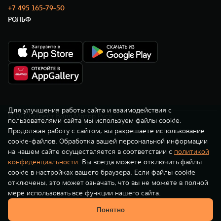
TANK Финансы
Сервис
+7 495 165-79-50
РОЛЬФ
Корпоративным клиентам
Специальные предложения
TANK 500
TANK 700
Моторные масла
Веди за собой
Сила признания
TANK ФИНАНСЫ
от 6 499 000 ₽
от 10 199 000 ₽
TANK Кредит
ЦИФРОВЫЕ СЕРВИСЫ TANK
TANK Лизинг
Цифровые сервисы TANK
TANK Страхование
Подписки
Для улучшения работы сайта и взаимодействия с
© ООО «Грейт Волл Мотор Рус»
пользователями сайта мы используем файлы cookie.
WEY 07
WEY 05
Продолжая работу с сайтом, вы разрешаете использование
cookie-файлов. Обработка вашей персональной информации
Расширяя границы комфорта
Эстетика нового времени
на нашем сайте осуществляется в соответствии с
политикой
от 6 149 000 ₽
от 5 699 000 ₽
конфиденциальности
. Вы всегда можете отключить файлы
cookie в настройках вашего браузера. Если файлы cookie
отключены, это может означать, что вы не можете в полной
мере использовать все функции нашего сайта.
Понятно