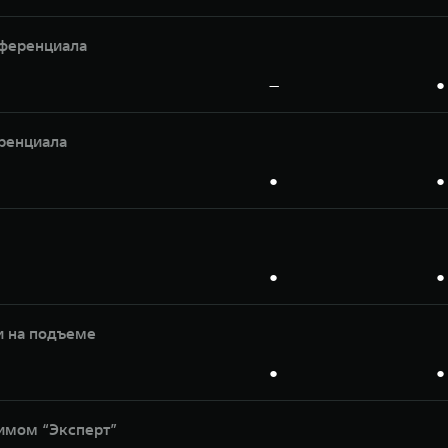
ференциала
—
●
ренциала
●
●
●
●
и на подъеме
●
●
имом “Эксперт”