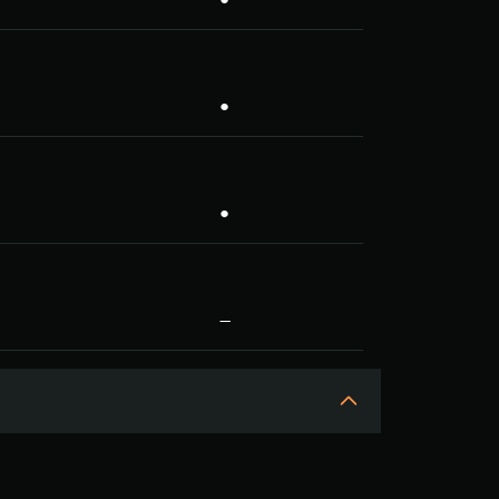
●
●
—