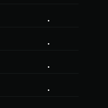
●
●
●
●