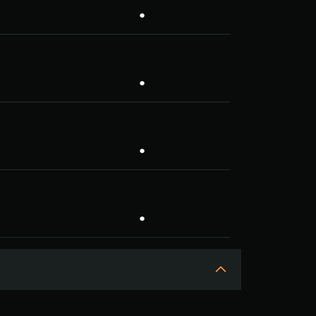
●
●
●
●