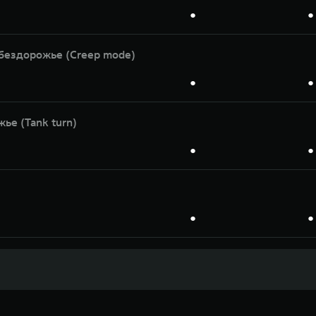
●
●
бездорожье (Creep mode)
●
●
ье (Tank turn)
●
●
●
●