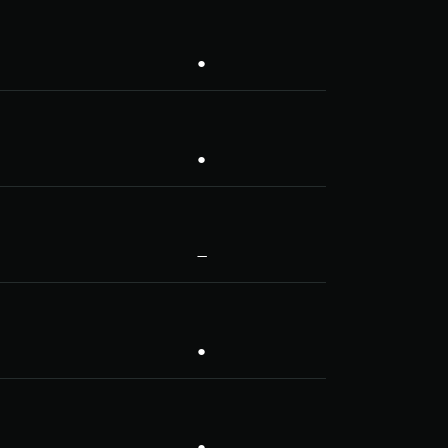
●
●
—
●
●