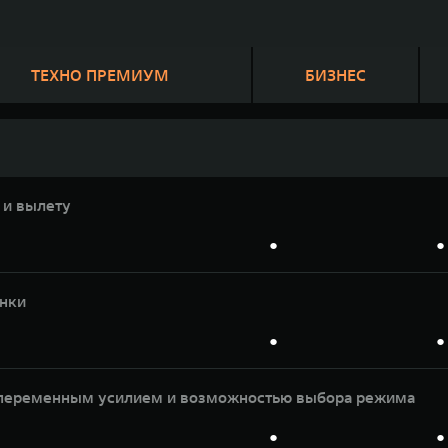
ТЕХНО ПРЕМИУМ
БИЗНЕС
 и вылету
●
●
онки
●
●
с переменным усилием и возможностью выбора режима
●
●