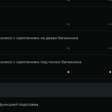
—
—
колесо с креплением на двери багажника
—
—
колесо с креплением под полом багажника
●
●
функцией подогрева