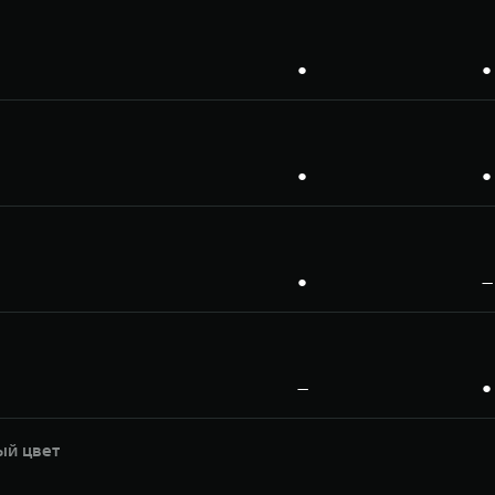
●
●
●
●
●
—
—
●
ый цвет
—
—