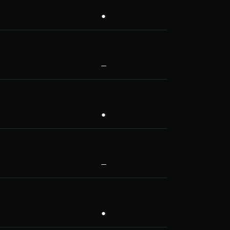
●
—
●
—
●