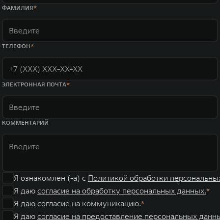
WEY 07
WEY 05
ФАМИЛИЯ
Расширяя границы комфорта
Эстетика ново
от 6 149 000 ₽
от 5 699 0
ТЕЛЕФОН
ЭЛЕКТРОННАЯ ПОЧТА
КОММЕНТАРИЙ
WEY 80
WEY 80 Л
Масштаб возможностей
Масштаб возм
от 6 449 000 ₽
от 8 099 0
Я ознакомлен (-а) с
Политикой обработки персональны
Я даю
согласие на обработку персональных данных.
Я даю
согласие на коммуникацию.
Я даю
согласие на предоставление персональных данны