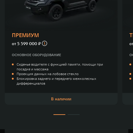
TANK Финансы
Сервис
Корпоративным клиентам
Специальные предложения
Моторные масла
TANK ФИНАНСЫ
ПРЕМИУМ
TANK Кредит
ЦИФРОВЫЕ СЕРВИСЫ TANK
от
5 599 000 ₽
о
TANK Лизинг
Цифровые сервисы TANK
ОСНОВНОЕ ОБОРУДОВАНИЕ
О
TANK 500
TANK 700
Сиденье водителя с функцией памяти, помощи при
TANK Страхование
Подписки
Веди за собой
Сила признан
посадке и массажа
от 6 499 000 ₽
от 10 199 
Проекция данных на лобовое стекло
Блокировка заднего и переднего межколесных
дифференциалов
В наличии