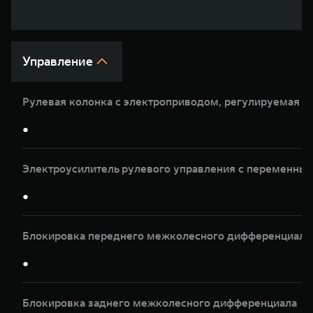
WEY 07
WEY 05
Расширяя границы комфорта
Эстетика ново
от 6 149 000 ₽
от 5 699 0
Управление
Рулевая колонка с электроприводом, регулируемая по
●
Электроусилитель рулевого управления с переменны
WEY 80
WEY 80 Л
●
Масштаб возможностей
Масштаб возм
от 6 449 000 ₽
от 8 099 0
Блокировка переднего межколесного дифференциала
●
Блокировка заднего межколесного дифференциала